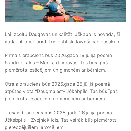
Lai izceltu Daugavas unikalitāti Jēkabpils novada, šī
gada jūlijā ieplānoti trīs publiski laivošanas pasākumi.
Pirmais brauciens būs 2026.gada 19.jūlijā posmā
Subdrabkalns – Meņķa dzirnavas. Tas būs īpaši
piemērots iesācējiem un ģimenēm ar bērniem.
Otrais brauciens būs 2026.gada 25.jūlijā posmā
atpūtas vieta “Daugmales”- Jēkabpils. Tas būs īpaši
piemērots iesācējiem un ģimenēm ar bērniem.
Trešais brauciens būs 2026.gada 26.jūlijā posmā
Jēkabpils – Zvejnieklīcis. Tas vairāk būs piemērots
pieredzējušiem laivotājiem.