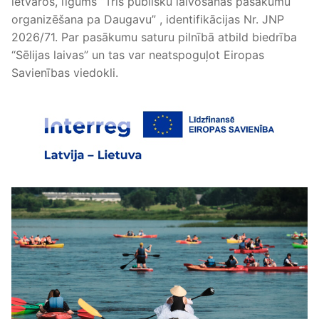
ietvaros, līgums “Trīs publisku laivošanas pasākumu
organizēšana pa Daugavu” , identifikācijas Nr. JNP
2026/71. Par pasākumu saturu pilnībā atbild biedrība
“Sēlijas laivas” un tas var neatspoguļot Eiropas
Savienības viedokli.