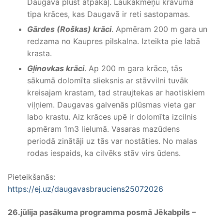
Daugava plūst atpakaļ. Laukakmeņu krāvuma
tipa krāces, kas Daugavā ir reti sastopamas.
Gārdes (Roškas) krāci
. Apmēram 200 m gara un
redzama no Kaupres pilskalna. Izteikta pie labā
krasta.
Gļinovkas krāci
. Ap 200 m gara krāce, tās
sākumā dolomīta slieksnis ar stāvvilni tuvāk
kreisajam krastam, tad straujtekas ar haotiskiem
viļņiem. Daugavas galvenās plūsmas vieta gar
labo krastu. Aiz krāces upē ir dolomīta izcilnis
apmēram 1m3 lielumā. Vasaras mazūdens
periodā zinātāji uz tās var nostāties. No malas
rodas iespaids, ka cilvēks stāv virs ūdens.
Pieteikšanās:
https://ej.uz/daugavasbrauciens25072026
26.jūlija pasākuma programma posmā Jēkabpils –