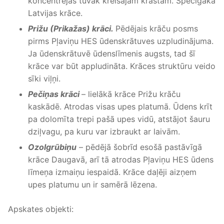
koncentrējas tuvāk kreisajam krastam. Spēcīgākā
Latvijas krāce.
Prižu (Prikažas) krāci.
Pēdējais krāču posms
pirms Pļaviņu HES ūdenskrātuves uzpludinājuma.
Ja ūdenskrātuvē ūdenslīmenis augsts, tad šī
krāce var būt appludināta. Krāces struktūru veido
sīki viļņi.
Pečiņas krāci
– lielākā krāce Prižu krāču
kaskādē. Atrodas visas upes platumā. Ūdens krīt
pa dolomīta trepi pašā upes vidū, atstājot šauru
dziļvagu, pa kuru var izbraukt ar laivām.
Ozolgrūbiņu
– pēdējā šobrīd esošā pastāvīgā
krāce Daugavā, arī tā atrodas Pļaviņu HES ūdens
līmeņa izmaiņu iespaidā. Krāce daļēji aizņem
upes platumu un ir samērā lēzena.
Apskates objekti: