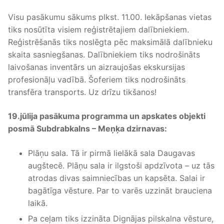
Visu pasākumu sākums plkst. 11.00. Iekāpšanas vietas
tiks nosūtīta visiem reģistrētajiem dalībniekiem.
Reģistrēšanās tiks noslēgta pēc maksimālā dalībnieku
skaita sasniegšanas. Dalībniekiem tiks nodrošināts
laivošanas inventārs un aizraujošas ekskursijas
profesionāļu vadībā. Šoferiem tiks nodrošināts
transfēra transports. Uz drīzu tikšanos!
19.jūlija pasākuma programma un apskates objekti
posmā Subdrabkalns – Meņķa dzirnavas:
Plāņu sala. Tā ir pirmā lielākā sala Daugavas
augštecē. Plāņu sala ir ilgstoši apdzīvota – uz tās
atrodas divas saimniecības un kapsēta. Salai ir
bagātīga vēsture. Par to varēs uzzināt brauciena
laikā.
Pa ceļam tiks izzināta Dignājas pilskalna vēsture,