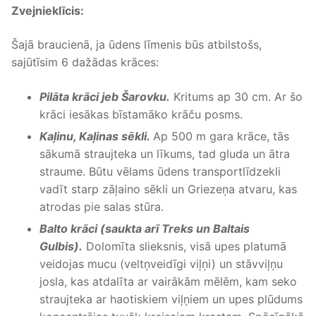
Zvejnieklīcis:
Šajā braucienā, ja ūdens līmenis būs atbilstošs,
sajūtīsim 6 dažādas krāces:
Pilāta krāci jeb Šarovku.
Kritums ap 30 cm. Ar šo
krāci iesākas bīstamāko krāču posms.
Kaļinu, Kaļinas sēkli.
Ap 500 m gara krāce, tās
sākumā straujteka un līkums, tad gluda un ātra
straume. Būtu vēlams ūdens transportlīdzekli
vadīt starp zāļaino sēkli un Griezeņa atvaru, kas
atrodas pie salas stūra.
Balto krāci (saukta arī Treks un Baltais
Gulbis).
Dolomīta slieksnis, visā upes platumā
veidojas mucu (veltņveidīgi viļņi) un stāvviļņu
josla, kas atdalīta ar vairākām mēlēm, kam seko
straujteka ar haotiskiem viļņiem un upes plūdums