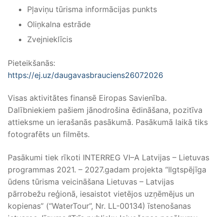
Pļaviņu tūrisma informācijas punkts
Oliņkalna estrāde
Zvejnieklīcis
Pieteikšanās:
https://ej.uz/daugavasbrauciens26072026
Visas aktivitātes finansē Eiropas Savienība.
Dalībniekiem pašiem jānodrošina ēdināšana, pozitīva
attieksme un ierašanās pasākumā. Pasākumā laikā tiks
fotografēts un filmēts.
Pasākumi tiek rīkoti INTERREG VI–A Latvijas – Lietuvas
programmas 2021. – 2027.gadam projekta “Ilgtspējīga
ūdens tūrisma veicināšana Lietuvas – Latvijas
pārrobežu reģionā, iesaistot vietējos uzņēmējus un
kopienas” (“WaterTour”, Nr. LL-00134) īstenošanas