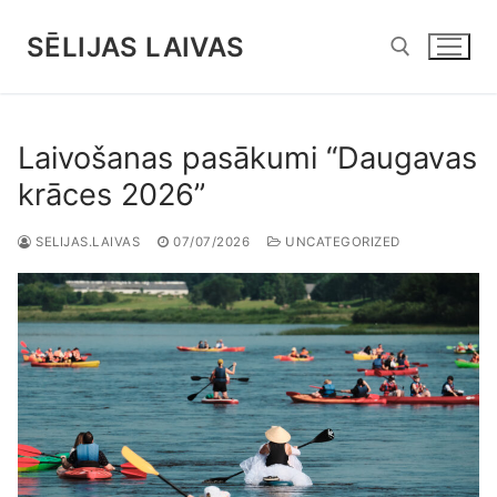
Pāriet
uz
SĒLIJAS LAIVAS
saturu
Meklējamais objekts:
Laivošanas pasākumi “Daugavas
krāces 2026”
SELIJAS.LAIVAS
07/07/2026
UNCATEGORIZED