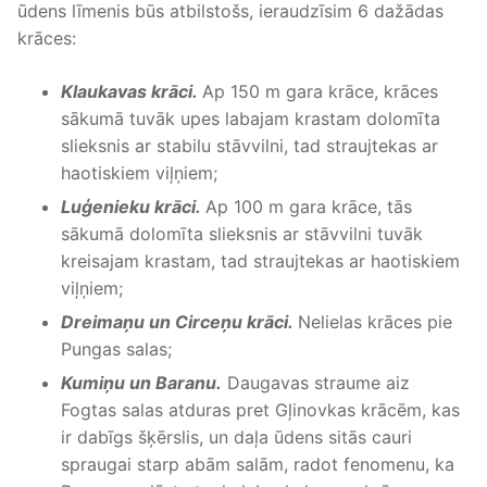
ūdens līmenis būs atbilstošs, ieraudzīsim 6 dažādas
krāces:
Klaukavas krāci.
Ap 150 m gara krāce, krāces
sākumā tuvāk upes labajam krastam dolomīta
slieksnis ar stabilu stāvvilni, tad straujtekas ar
haotiskiem viļņiem;
Luģenieku krāci.
Ap 100 m gara krāce, tās
sākumā dolomīta slieksnis ar stāvvilni tuvāk
kreisajam krastam, tad straujtekas ar haotiskiem
viļņiem;
Dreimaņu un Circeņu krāci.
Nelielas krāces pie
Pungas salas;
Kumiņu un Baranu.
Daugavas straume aiz
Fogtas salas atduras pret Gļinovkas krācēm, kas
ir dabīgs šķērslis, un daļa ūdens sitās cauri
spraugai starp abām salām, radot fenomenu, ka