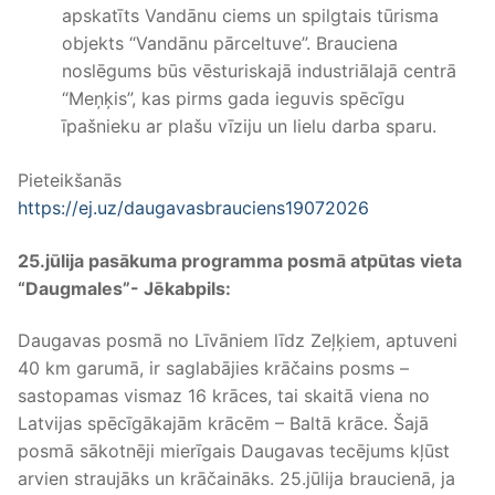
apskatīts Vandānu ciems un spilgtais tūrisma
objekts “Vandānu pārceltuve”. Brauciena
noslēgums būs vēsturiskajā industriālajā centrā
“Meņķis”, kas pirms gada ieguvis spēcīgu
īpašnieku ar plašu vīziju un lielu darba sparu.
Pieteikšanās
https://ej.uz/daugavasbrauciens19072026
25.jūlija pasākuma programma posmā atpūtas vieta
“Daugmales”- Jēkabpils:
Daugavas posmā no Līvāniem līdz Zeļķiem, aptuveni
40 km garumā, ir saglabājies krāčains posms –
sastopamas vismaz 16 krāces, tai skaitā viena no
Latvijas spēcīgākajām krācēm – Baltā krāce. Šajā
posmā sākotnēji mierīgais Daugavas tecējums kļūst
arvien straujāks un krāčaināks. 25.jūlija braucienā, ja